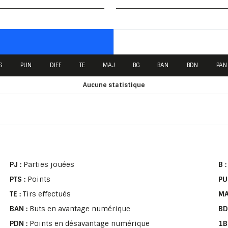
S
PUN
DIFF
TE
MAJ
BG
BAN
BDN
PAN
Aucune statistique
PJ :
Parties jouées
B 
PTS :
Points
PU
TE :
Tirs effectués
MA
BAN :
Buts en avantage numérique
BD
PDN :
Points en désavantage numérique
1B