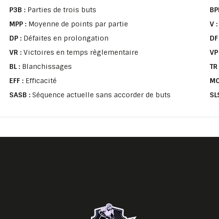
P3B :
Parties de trois buts
BP
MPP :
Moyenne de points par partie
V 
DP :
Défaites en prolongation
DF
VR :
Victoires en temps règlementaire
VP
BL :
Blanchissages
TR
EFF :
Efficacité
MO
SASB :
Séquence actuelle sans accorder de buts
SL