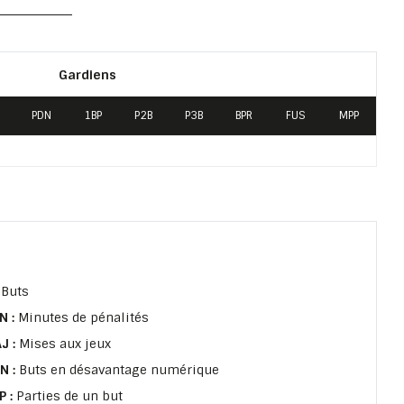
Gardiens
PDN
1BP
P2B
P3B
BPR
FUS
MPP
:
Buts
N :
Minutes de pénalités
J :
Mises aux jeux
N :
Buts en désavantage numérique
P :
Parties de un but