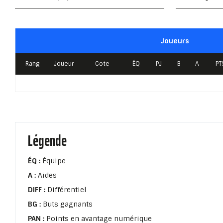
Joueurs
Rang
Joueur
Cote
ÉQ
PJ
B
A
PT
Légende
ÉQ :
Équipe
A :
Aides
DIFF :
Différentiel
BG :
Buts gagnants
PAN :
Points en avantage numérique